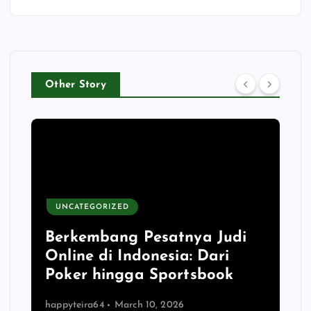
Other Story
UNCATEGORIZED
Berkembang Pesatnya Judi
Online di Indonesia: Dari
Poker hingga Sportsbook
happyteira64
March 10, 2026