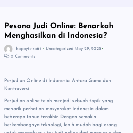
Pesona Judi Online: Benarkah
Menghasilkan di Indonesia?
happyteira64
Uncategorized
May 29, 2025
0 Comments
Perjudian Online di Indonesia: Antara Game dan
Kontroversi
Perjudian online telah menjadi sebuah topik yang
menarik perhatian masyarakat Indonesia dalam
beberapa tahun terakhir. Dengan semakin
berkembangnya teknologi, lebih mudah bagi orang