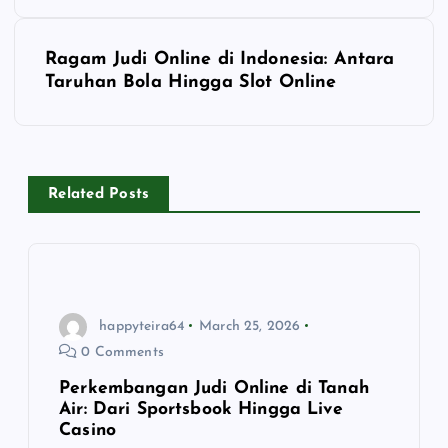
s
Ragam Judi Online di Indonesia: Antara
t
Taruhan Bola Hingga Slot Online
n
a
Related Posts
v
i
g
happyteira64
March 25, 2026
0 Comments
a
Perkembangan Judi Online di Tanah
Air: Dari Sportsbook Hingga Live
t
Casino