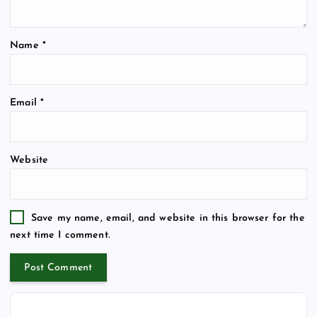
Name
*
Email
*
Website
Save my name, email, and website in this browser for the
next time I comment.