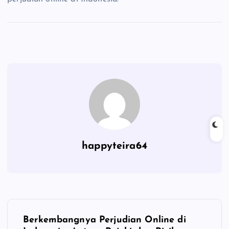
happyteira64
P
Berkembangnya Perjudian Online di