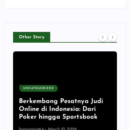
Other Story
UNCATEGORIZED
Berkembang Pesatnya Judi
Online di Indonesia: Dari
Poker hingga Sportsbook
happyteira64
March 10, 2026