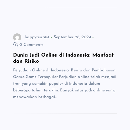
happyteira64
September 26, 2024
0 Comments
Dunia Judi Online di Indonesia: Manfaat
dan Risiko
Perjudian Online di Indonesia: Berita dan Pembahasan
Game-Game Terpopuler Perjudian online telah menjadi
tren yang semakin populer di Indonesia dalam
beberapa tahun terakhir. Banyak situs judi online yang
menawarkan berbagai…