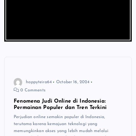
happyteira64
October 16, 2024
0 Comments
Fenomena Judi Online di Indonesia:
Permainan Populer dan Tren Terkini
Perjudian online semakin populer di Indonesia,
terutama karena kemajuan teknologi yang
memungkinkan akses yang lebih mudah melalui